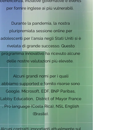
beneficenza, iniziative governative e events
per fornire inglese ai più vulnerabili.
Durante la pandemia, la nostra
pluripremiata sessione online per
adolescenti per l'ansia negli Stati Uniti si è
rivelata di grande successo. Questo
programma innovativo ha ricevuto alcune
delle nostre valutazioni più elevate.
Alcuni grandi nomi per i quali
abbiamo supported e fornito risorse sono
Google, Microsoft, EDF, BNP Paribas,
Labby Education, District of Mayor France
, Pro language (Costa Rica), NSL English
(Brasile).
Alcuni contratti importanti attualmente sul