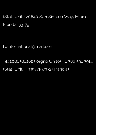
(Stati Uniti) 20840 San Simeon Way, Miami,
Florida, 33179
lwinternational@mail.com
+442086388262
(Regno Unito) +
1 786 591 7914
(Stati Uniti)
+33977197372
(Francia)