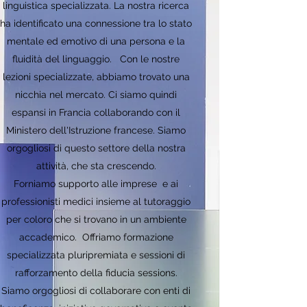
linguistica specializzata. La nostra ricerca
ha identificato una connessione tra lo stato
mentale ed emotivo di una persona e la
fluidità del linguaggio. Con le nostre
lezioni specializzate, abbiamo trovato una
nicchia nel mercato. Ci siamo quindi
espansi in Francia collaborando con il
Ministero dell'Istruzione francese. Siamo
orgogliosi di questo settore della nostra
attività, che sta crescendo.
Forniamo supporto alle imprese e ai
professionisti medici insieme al tutoraggio
per coloro che si trovano in un ambiente
accademico. Offriamo formazione
specializzata pluripremiata e sessioni di
rafforzamento della fiducia sessions.
Siamo orgogliosi di collaborare con enti di