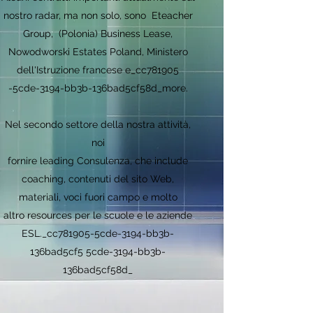
nostro radar, ma non solo, sono Eteacher
Group, (Polonia) Business Lease,
Nowodworski Estates Poland, Ministero
dell'Istruzione francese e_cc781905
-5cde-3194-bb3b-136bad5cf58d_more.
Nel secondo settore della nostra attività,
noi
fornire leading Consulenza, che include
coaching, contenuti del sito Web,
materiali, voci fuori campo e molto
altro resources per le scuole e le aziende
ESL._cc781905-5cde-3194-bb3b-
136bad5cf5 5cde-3194-bb3b-
136bad5cf58d_
​