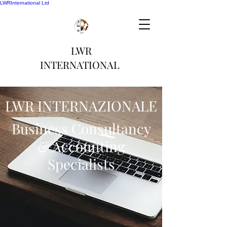
LWRInternational Ltd
LWR
INTERNATIONAL
LWR INTERNAZIONALE
Business Consultancy
& Accounting
Specialists