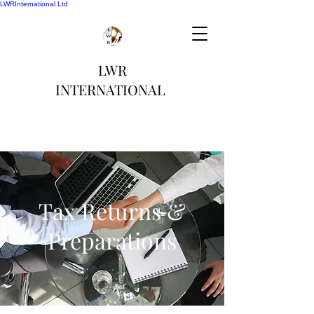
LWRInternational Ltd
LWR
INTERNATIONAL
Tax Returns &
Preparations