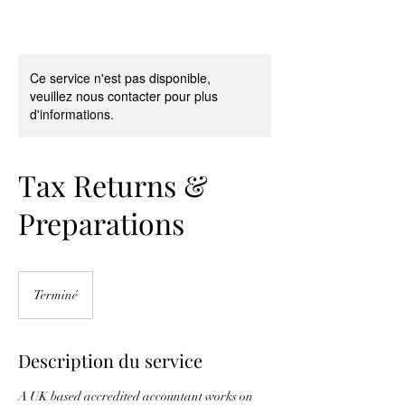
Ce service n'est pas disponible,
veuillez nous contacter pour plus
d'informations.
Tax Returns &
Preparations
Terminé
T
e
r
m
Description du service
i
n
A UK based accredited accountant works on
é